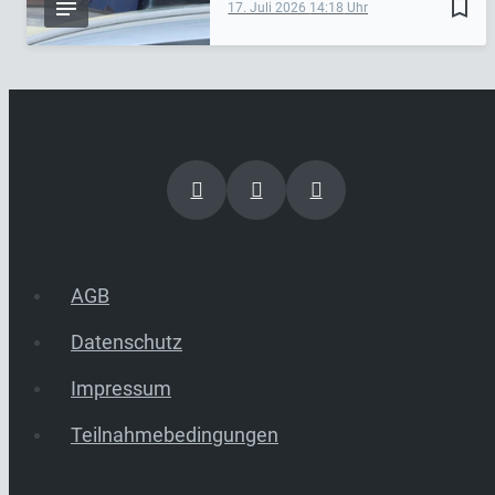
bookmark_border
17. Juli 2026
14:18
AGB
Datenschutz
Impressum
Teilnahmebedingungen