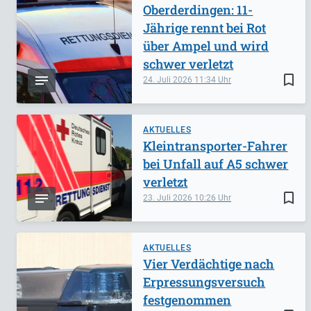
Oberderdingen: 11-
Jährige rennt bei Rot
über Ampel und wird
schwer verletzt
bookmark_border
24. Juli 2026
11:34
AKTUELLES
Kleintransporter-Fahrer
bei Unfall auf A5 schwer
verletzt
bookmark_border
23. Juli 2026
10:26
AKTUELLES
Vier Verdächtige nach
Erpressungsversuch
festgenommen