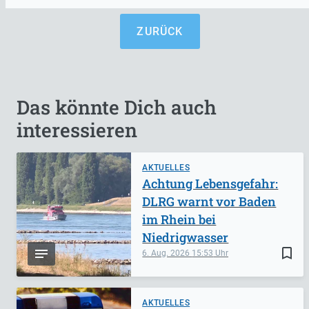
ZURÜCK
Das könnte Dich auch
interessieren
AKTUELLES
Achtung Lebensgefahr:
DLRG warnt vor Baden
im Rhein bei
Niedrigwasser
bookmark_border
6. Aug. 2026
15:53
AKTUELLES