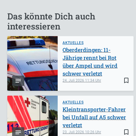
Das könnte Dich auch
interessieren
AKTUELLES
Oberderdingen: 11-
Jährige rennt bei Rot
über Ampel und wird
schwer verletzt
bookmark_border
24. Juli 2026
11:34
AKTUELLES
Kleintransporter-Fahrer
bei Unfall auf A5 schwer
verletzt
bookmark_border
23. Juli 2026
10:26