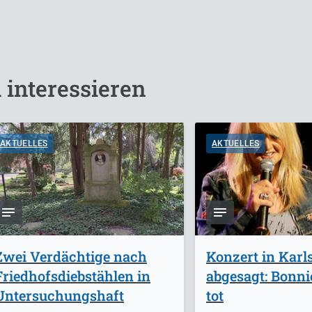
 interessieren
AKTUELLES
AKTUELLES
Zwei Verdächtige nach
Konzert in Karl
Friedhofsdiebstählen in
abgesagt: Bonnie
Untersuchungshaft
tot