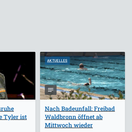
AKTUELLES
sruhe
Nach Badeunfall: Freibad
 Tyler ist
Waldbronn öffnet ab
Mittwoch wieder