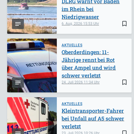
DLRG warnt vor Baden
im Rhein bei
Niedrigwasser
bookmark_border
6. Aug. 2026
15:53
AKTUELLES
Oberderdingen: 11-
Jährige rennt bei Rot
über Ampel und wird
schwer verletzt
bookmark_border
24. Juli 2026
11:34
AKTUELLES
Kleintransporter-Fahrer
bei Unfall auf A5 schwer
verletzt
bookmark_border
23. Juli 2026
10:26