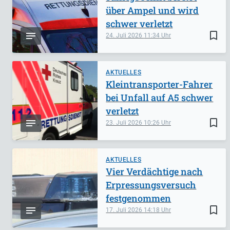
über Ampel und wird
schwer verletzt
bookmark_border
24. Juli 2026
11:34
AKTUELLES
Kleintransporter-Fahrer
bei Unfall auf A5 schwer
verletzt
bookmark_border
23. Juli 2026
10:26
AKTUELLES
Vier Verdächtige nach
Erpressungsversuch
festgenommen
bookmark_border
17. Juli 2026
14:18