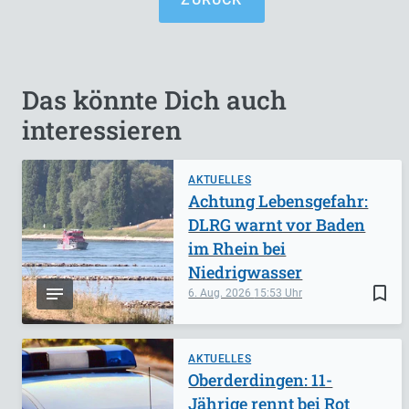
Das könnte Dich auch
interessieren
AKTUELLES
Achtung Lebensgefahr:
DLRG warnt vor Baden
im Rhein bei
Niedrigwasser
bookmark_border
6. Aug. 2026
15:53
AKTUELLES
Oberderdingen: 11-
Jährige rennt bei Rot