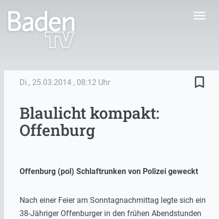
menu
bookmark_border
Di., 25.03.2014
, 08:12 Uhr
Blaulicht kompakt:
Offenburg
Offenburg (pol) Schlaftrunken von Polizei geweckt
Nach einer Feier am Sonntagnachmittag legte sich ein
38-Jähriger Offenburger in den frühen Abendstunden