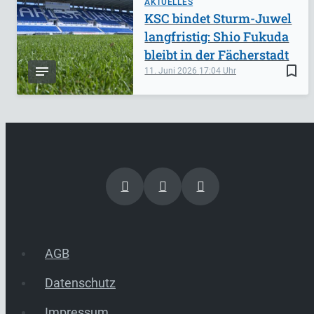
AKTUELLES
KSC bindet Sturm-Juwel
langfristig: Shio Fukuda
bleibt in der Fächerstadt
bookmark_border
11. Juni 2026
17:04
AGB
Datenschutz
Impressum