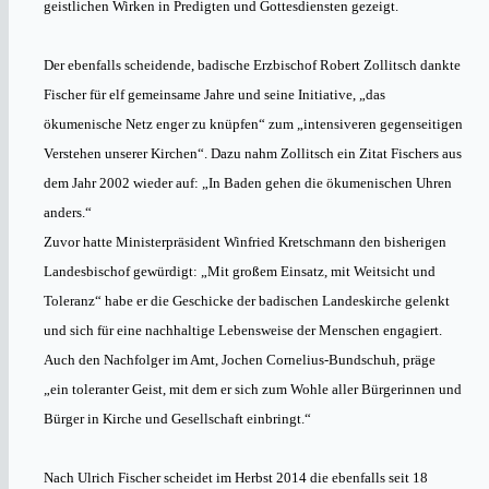
geistlichen Wirken in Predigten und Gottesdiensten gezeigt.
Der ebenfalls scheidende, badische Erzbischof Robert Zollitsch dankte
Fischer für elf gemeinsame Jahre und seine Initiative, „das
ökumenische Netz enger zu knüpfen“ zum „intensiveren gegenseitigen
Verstehen unserer Kirchen“. Dazu nahm Zollitsch ein Zitat Fischers aus
dem Jahr 2002 wieder auf: „In Baden gehen die ökumenischen Uhren
anders.“
Zuvor hatte Ministerpräsident Winfried Kretschmann den bisherigen
Landesbischof gewürdigt: „Mit großem Einsatz, mit Weitsicht und
Toleranz“ habe er die Geschicke der badischen Landeskirche gelenkt
und sich für eine nachhaltige Lebensweise der Menschen engagiert.
Auch den Nachfolger im Amt, Jochen Cornelius-Bundschuh, präge
„ein toleranter Geist, mit dem er sich zum Wohle aller Bürgerinnen und
Bürger in Kirche und Gesellschaft einbringt.“
Nach Ulrich Fischer scheidet im Herbst 2014 die ebenfalls seit 18