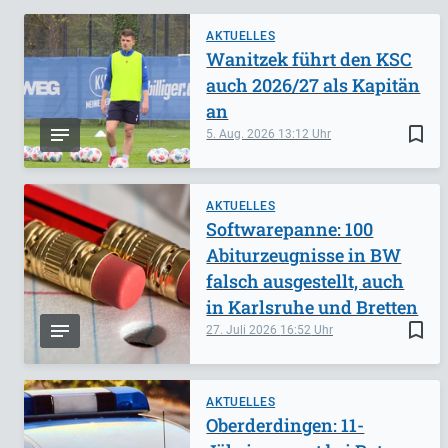
AKTUELLES
Wanitzek führt den KSC
auch 2026/27 als Kapitän
an
bookmark_border
5. Aug. 2026
13:12
AKTUELLES
Softwarepanne: 100
Abiturzeugnisse in BW
falsch ausgestellt, auch
in Karlsruhe und Bretten
bookmark_border
27. Juli 2026
16:52
AKTUELLES
Oberderdingen: 11-