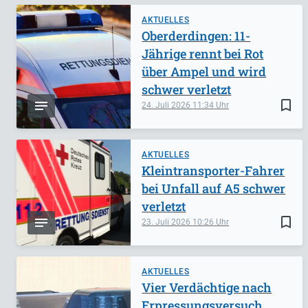
AKTUELLES
Oberderdingen: 11-
Jährige rennt bei Rot
über Ampel und wird
schwer verletzt
bookmark_border
24. Juli 2026
11:34
AKTUELLES
Kleintransporter-Fahrer
bei Unfall auf A5 schwer
verletzt
bookmark_border
23. Juli 2026
10:26
AKTUELLES
Vier Verdächtige nach
Erpressungsversuch