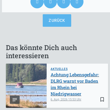
ZURÜCK
Das könnte Dich auch
interessieren
AKTUELLES
Achtung Lebensgefahr:
DLRG warnt vor Baden
im Rhein bei
Niedrigwasser
bookmark_border
6. Aug. 2026
15:53