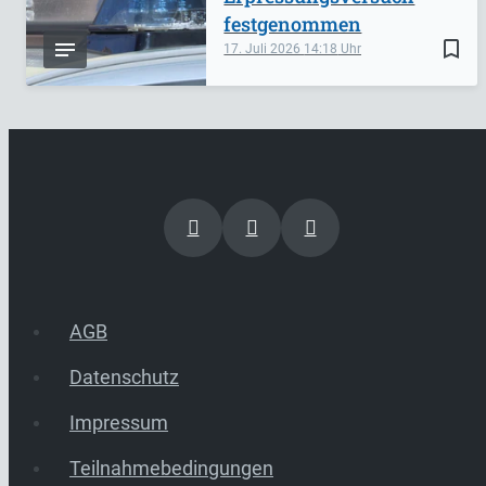
festgenommen
bookmark_border
17. Juli 2026
14:18
AGB
Datenschutz
Impressum
Teilnahmebedingungen