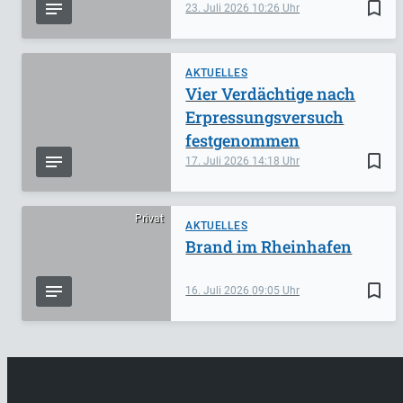
bookmark_border
23. Juli 2026
10:26
AKTUELLES
Vier Verdächtige nach
Erpressungsversuch
festgenommen
bookmark_border
17. Juli 2026
14:18
Privat
AKTUELLES
Brand im Rheinhafen
bookmark_border
16. Juli 2026
09:05