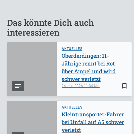
Das könnte Dich auch
interessieren
AKTUELLES
Oberderdingen: 11-
Jährige rennt bei Rot
über Ampel und wird
schwer verletzt
bookmark_border
24. Juli 2026
11:34
AKTUELLES
Kleintransporter-Fahrer
bei Unfall auf A5 schwer
verletzt