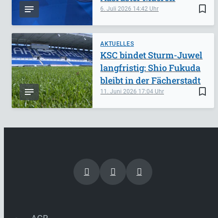
bookmark_border
6. Juli 2026
14:42
AKTUELLES
KSC bindet Sturm-Juwel
langfristig: Shio Fukuda
bleibt in der Fächerstadt
bookmark_border
11. Juni 2026
17:04