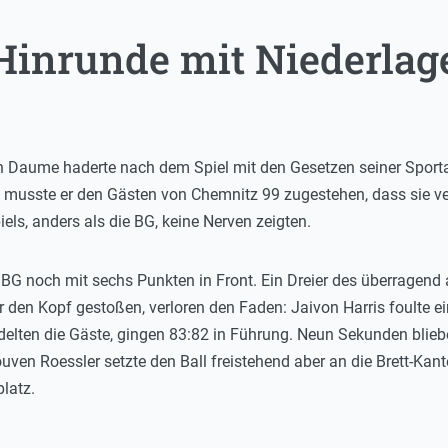
Hinrunde mit Niederlag
 Daume haderte nach dem Spiel mit den Gesetzen seiner Sportart
itig musste er den Gästen von Chemnitz 99 zugestehen, dass sie v
ls, anders als die BG, keine Nerven zeigten.
 BG noch mit sechs Punkten in Front. Ein Dreier des überragend
r den Kopf gestoßen, verloren den Faden: Jaivon Harris foulte ei
ndelten die Gäste, gingen 83:82 in Führung. Neun Sekunden blie
ven Roessler setzte den Ball freistehend aber an die Brett-Kante.
latz.