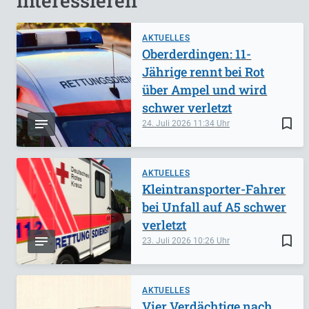
interessieren
AKTUELLES
Oberderdingen: 11-
Jährige rennt bei Rot
über Ampel und wird
schwer verletzt
bookmark_border
24. Juli 2026
11:34
AKTUELLES
Kleintransporter-Fahrer
bei Unfall auf A5 schwer
verletzt
bookmark_border
23. Juli 2026
10:26
AKTUELLES
Vier Verdächtige nach