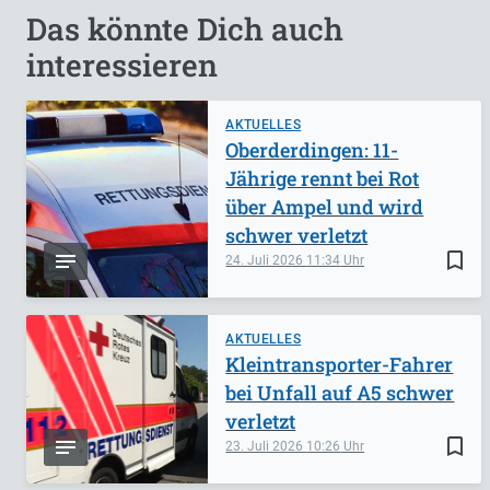
Das könnte Dich auch
interessieren
AKTUELLES
Oberderdingen: 11-
Jährige rennt bei Rot
über Ampel und wird
schwer verletzt
bookmark_border
24. Juli 2026
11:34
AKTUELLES
Kleintransporter-Fahrer
bei Unfall auf A5 schwer
verletzt
bookmark_border
23. Juli 2026
10:26