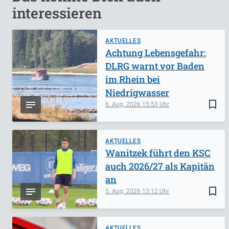
interessieren
AKTUELLES
Achtung Lebensgefahr:
DLRG warnt vor Baden
im Rhein bei
Niedrigwasser
bookmark_border
6. Aug. 2026
15:53
AKTUELLES
Wanitzek führt den KSC
auch 2026/27 als Kapitän
an
bookmark_border
5. Aug. 2026
13:12
AKTUELLES