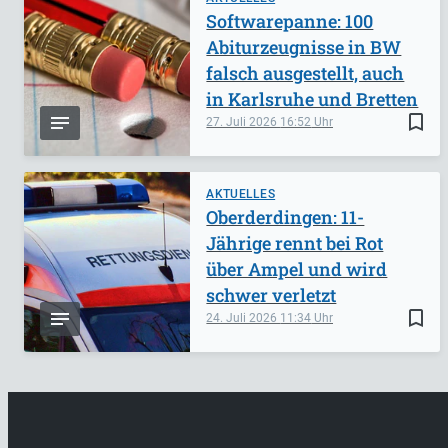
Softwarepanne: 100
Abiturzeugnisse in BW
falsch ausgestellt, auch
in Karlsruhe und Bretten
bookmark_border
27. Juli 2026
16:52
AKTUELLES
Oberderdingen: 11-
Jährige rennt bei Rot
über Ampel und wird
schwer verletzt
bookmark_border
24. Juli 2026
11:34