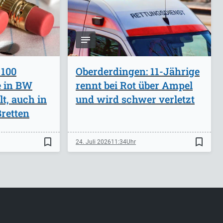
 100
Oberderdingen: 11-Jährige
e in BW
rennt bei Rot über Ampel
lt, auch in
und wird schwer verletzt
retten
bookmark_border
bookmark_border
24. Juli 2026
11:34