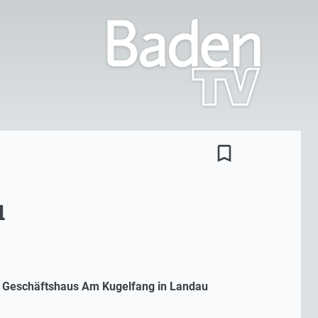
bookmark_border
u
d Geschäftshaus Am Kugelfang in Landau