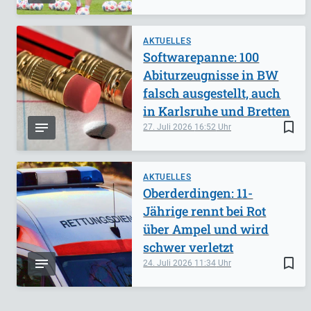
AKTUELLES
Softwarepanne: 100
Abiturzeugnisse in BW
falsch ausgestellt, auch
in Karlsruhe und Bretten
bookmark_border
27. Juli 2026
16:52
AKTUELLES
Oberderdingen: 11-
Jährige rennt bei Rot
über Ampel und wird
schwer verletzt
bookmark_border
24. Juli 2026
11:34