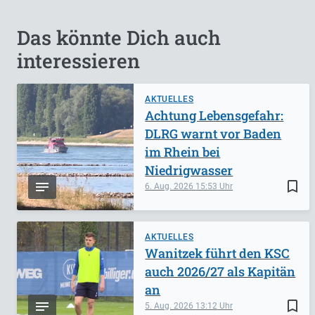
Das könnte Dich auch
interessieren
AKTUELLES
Achtung Lebensgefahr:
DLRG warnt vor Baden
im Rhein bei
Niedrigwasser
bookmark_border
6. Aug. 2026
15:53
AKTUELLES
Wanitzek führt den KSC
auch 2026/27 als Kapitän
an
bookmark_border
5. Aug. 2026
13:12