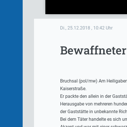
Di., 25.12.2018
, 10:42 Uhr
Bewaffneter
Bruchsal (pol/mw) Am Heiligabend
Kaiserstraße.
Er packte den allein in der Gasts
Herausgabe von mehreren hundert E
der Gaststätte in unbekannte Ric
Bei dem Täter handelte es sich 
Akzent und war mit einer schwarz