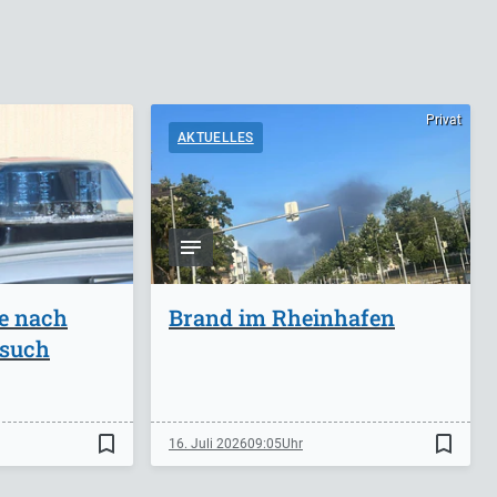
Privat
AKTUELLES
ge nach
Brand im Rheinhafen
rsuch
bookmark_border
bookmark_border
16. Juli 2026
09:05