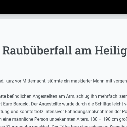
 Raubüberfall am Heili
, kurz vor Mitternacht, stürmte ein maskierter Mann mit vorgeha
tätte befindlichen Angestellten am Arm, schlug ihn mehrfach, zer
uro Bargeld. Der Angestellte wurde durch die Schläge leicht ve
htung und konnte trotz intensiver Fahndungsmaßnahmen der Poli
um eine männliche Person unbekannten Alters, 180 – 190 cm gro
en Sturmhaube maskiert. Der Täter trug eine schwarze Sweatjac