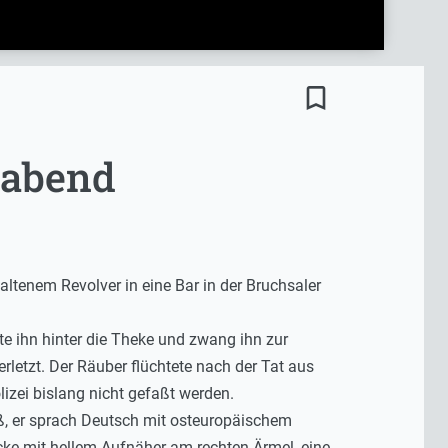
bookmark_border
gabend
ltenem Revolver in eine Bar in der Bruchsaler
rte ihn hinter die Theke und zwang ihn zur
rletzt. Der Räuber flüchtete nach der Tat aus
zei bislang nicht gefaßt werden.
ß, er sprach Deutsch mit osteuropäischem
ke mit hellem Aufnäher am rechten Ärmel, eine