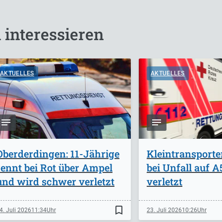
 interessieren
AKTUELLES
AKTUELLES
Oberderdingen: 11-Jährige
Kleintransporte
rennt bei Rot über Ampel
bei Unfall auf 
und wird schwer verletzt
verletzt
bookmark_border
4. Juli 2026
11:34
23. Juli 2026
10:26