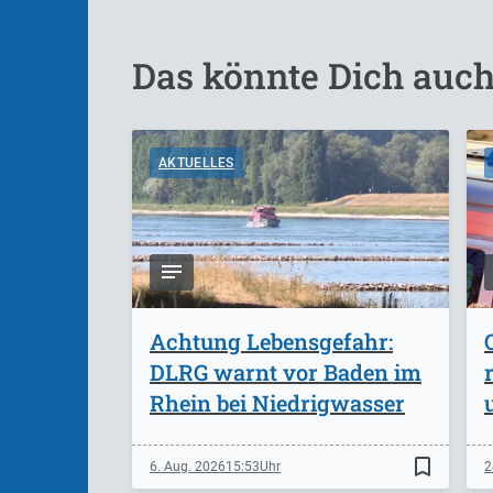
Das könnte Dich auch
AKTUELLES
Achtung Lebensgefahr:
DLRG warnt vor Baden im
Rhein bei Niedrigwasser
bookmark_border
6. Aug. 2026
15:53
2