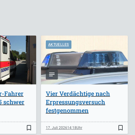
AKTUELLES
r-Fahrer
Vier Verdächtige nach
A5 schwer
Erpressungsversuch
festgenommen
bookmark_border
bookmark_border
17. Juli 2026
14:18