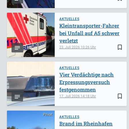
AKTUELLES
Kleintransporter-Fahrer
bei Unfall auf A5 schwer
verletzt
bookmark_border
23. Juli 2026
10:26
AKTUELLES
Vier Verdächtige nach
Erpressungsversuch
festgenommen
bookmark_border
17. Juli 2026
14:18
Privat
AKTUELLES
Brand im Rheinhafen