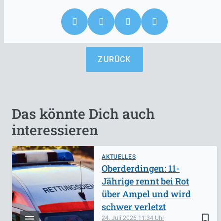
ZURÜCK
Das könnte Dich auch
interessieren
AKTUELLES
Oberderdingen: 11-
Jährige rennt bei Rot
über Ampel und wird
schwer verletzt
bookmark_border
24. Juli 2026
11:34