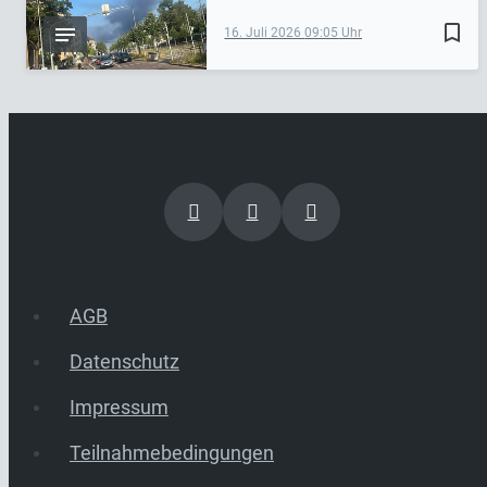
bookmark_border
16. Juli 2026
09:05
AGB
Datenschutz
Impressum
Teilnahmebedingungen