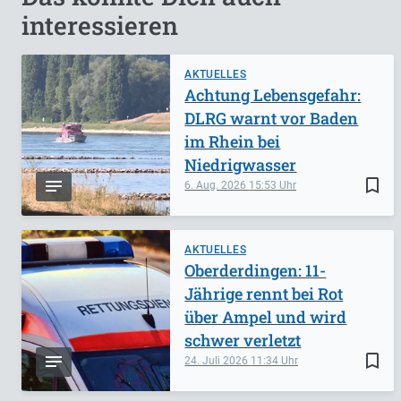
interessieren
AKTUELLES
Achtung Lebensgefahr:
DLRG warnt vor Baden
im Rhein bei
Niedrigwasser
bookmark_border
6. Aug. 2026
15:53
AKTUELLES
Oberderdingen: 11-
Jährige rennt bei Rot
über Ampel und wird
schwer verletzt
bookmark_border
24. Juli 2026
11:34