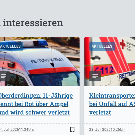
 interessieren
AKTUELLES
AKTUELLES
Oberderdingen: 11-Jährige
Kleintransporte
rennt bei Rot über Ampel
bei Unfall auf 
und wird schwer verletzt
verletzt
bookmark_border
4. Juli 2026
11:34
23. Juli 2026
10:26