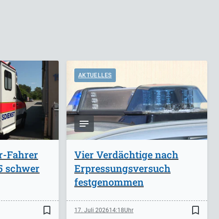
AKTUELLES
r-Fahrer
Vier Verdächtige nach
A5 schwer
Erpressungsversuch
festgenommen
bookmark_border
bookmark_border
17. Juli 2026
14:18