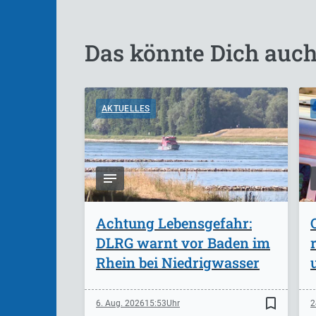
Das könnte Dich auch
AKTUELLES
Achtung Lebensgefahr:
DLRG warnt vor Baden im
Rhein bei Niedrigwasser
bookmark_border
6. Aug. 2026
15:53
2