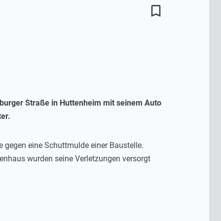
bookmark_border
psburger Straße in Huttenheim mit seinem Auto
er.
te gegen eine Schuttmulde einer Baustelle.
nkenhaus wurden seine Verletzungen versorgt