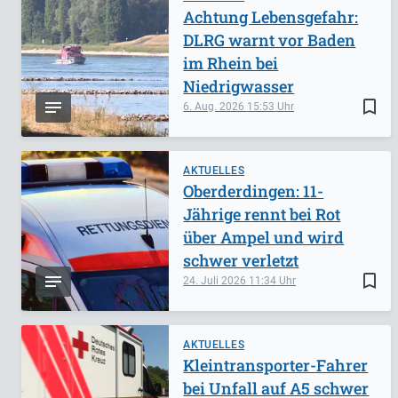
Achtung Lebensgefahr:
DLRG warnt vor Baden
im Rhein bei
Niedrigwasser
bookmark_border
6. Aug. 2026
15:53
AKTUELLES
Oberderdingen: 11-
Jährige rennt bei Rot
über Ampel und wird
schwer verletzt
bookmark_border
24. Juli 2026
11:34
AKTUELLES
Kleintransporter-Fahrer
bei Unfall auf A5 schwer