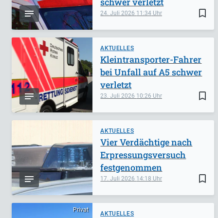
schwer verletzt
bookmark_border
24. Juli 2026
11:34
AKTUELLES
Kleintransporter-Fahrer
bei Unfall auf A5 schwer
verletzt
bookmark_border
23. Juli 2026
10:26
AKTUELLES
Vier Verdächtige nach
Erpressungsversuch
festgenommen
bookmark_border
17. Juli 2026
14:18
Privat
AKTUELLES