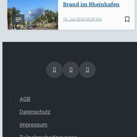
Brand im Rheinhafen
bookmark_border
16. Juli 2026
09:05
AGB
Datenschutz
Impressum