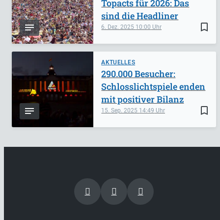
Topacts für 2026: Das
sind die Headliner
bookmark_border
6. Dez. 2025
10:00
AKTUELLES
290.000 Besucher:
Schlosslichtspiele enden
mit positiver Bilanz
bookmark_border
15. Sep. 2025
14:49