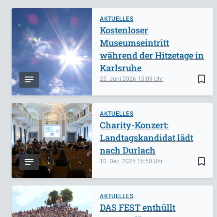
AKTUELLES
Kostenloser
Museumseintritt
während der Hitzetage in
Karlsruhe
bookmark_border
25. Juni 2026
15:09
AKTUELLES
Charity-Konzert:
Landtagskandidat lädt
nach Durlach
bookmark_border
10. Dez. 2025
15:50
AKTUELLES
DAS FEST enthüllt