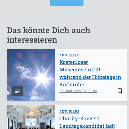
Das könnte Dich auch
interessieren
AKTUELLES
Kostenloser
Museumseintritt
während der Hitzetage in
Karlsruhe
bookmark_border
25. Juni 2026
15:09
AKTUELLES
Charity-Konzert:
Landtagskandidat lädt