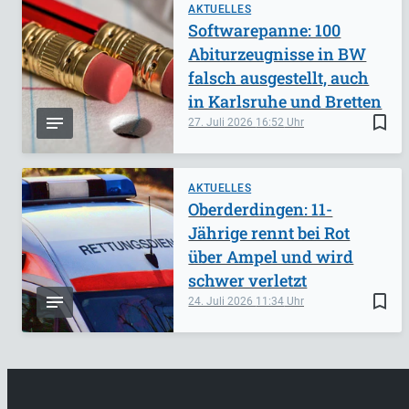
AKTUELLES
Softwarepanne: 100
Abiturzeugnisse in BW
falsch ausgestellt, auch
in Karlsruhe und Bretten
bookmark_border
27. Juli 2026
16:52
AKTUELLES
Oberderdingen: 11-
Jährige rennt bei Rot
über Ampel und wird
schwer verletzt
bookmark_border
24. Juli 2026
11:34