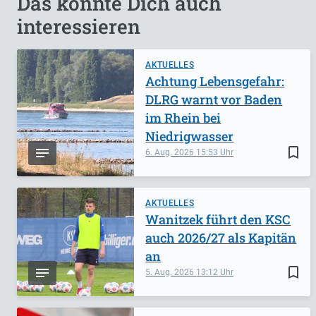
Das könnte Dich auch
interessieren
AKTUELLES
Achtung Lebensgefahr:
DLRG warnt vor Baden
im Rhein bei
Niedrigwasser
bookmark_border
6. Aug. 2026
15:53
AKTUELLES
Wanitzek führt den KSC
auch 2026/27 als Kapitän
an
bookmark_border
5. Aug. 2026
13:12