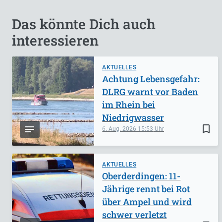
Das könnte Dich auch
interessieren
AKTUELLES
Achtung Lebensgefahr:
DLRG warnt vor Baden
im Rhein bei
Niedrigwasser
bookmark_border
6. Aug. 2026
15:53
AKTUELLES
Oberderdingen: 11-
Jährige rennt bei Rot
über Ampel und wird
schwer verletzt