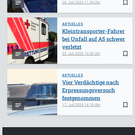
bookmark_border
24. Juli 2026
11:34
AKTUELLES
Kleintransporter-Fahrer
bei Unfall auf A5 schwer
verletzt
bookmark_border
23. Juli 2026
10:26
AKTUELLES
Vier Verdächtige nach
Erpressungsversuch
festgenommen
bookmark_border
17. Juli 2026
14:18