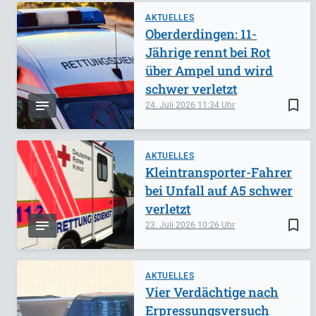
AKTUELLES
Oberderdingen: 11-
Jährige rennt bei Rot
über Ampel und wird
schwer verletzt
bookmark_border
24. Juli 2026
11:34
AKTUELLES
Kleintransporter-Fahrer
bei Unfall auf A5 schwer
verletzt
bookmark_border
23. Juli 2026
10:26
AKTUELLES
Vier Verdächtige nach
Erpressungsversuch