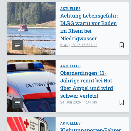
AKTUELLES
Achtung Lebensgefahr:
DLRG warnt vor Baden
im Rhein bei
Niedrigwasser
bookmark_border
6. Aug. 2026
15:53
AKTUELLES
Oberderdingen: 11-
Jährige rennt bei Rot
über Ampel und wird
schwer verletzt
bookmark_border
24. Juli 2026
11:34
AKTUELLES
Kleintransporter-Fahrer