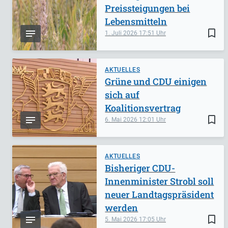
Preissteigungen bei
Lebensmitteln
bookmark_border
1. Juli 2026
17:51
AKTUELLES
Grüne und CDU einigen
sich auf
Koalitionsvertrag
bookmark_border
6. Mai 2026
12:01
AKTUELLES
Bisheriger CDU-
Innenminister Strobl soll
neuer Landtagspräsident
werden
bookmark_border
5. Mai 2026
17:05