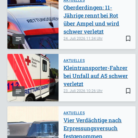
AKTUELLES
Oberderdingen: 11-
Jährige rennt bei Rot
über Ampel und wird
schwer verletzt
bookmark_border
24. Juli 2026
11:34
AKTUELLES
Kleintransporter-Fahrer
bei Unfall auf A5 schwer
verletzt
bookmark_border
23. Juli 2026
10:26
AKTUELLES
Vier Verdächtige nach
Erpressungsversuch
festgenommen