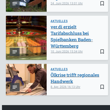
bookmark_border
24. Juni 2026
13:01
AKTUELLES
ver.di erzielt
Tarifabschluss bei
Spielbanken Baden-
Württemberg
bookmark_border
10. Juni 2026
15:34
AKTUELLES
Ölkrise trifft regionales
Handwerk
bookmark_border
8. Apr. 2026
16:13