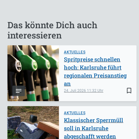
Das könnte Dich auch
interessieren
AKTUELLES
Spritpreise schnellen
hoch: Karlsruhe führt
regionalen Preisanstieg
an
bookmark_border
24. Juli 2026
11:32
AKTUELLES
Klassischer Sperrmüll
soll in Karlsruhe
abgeschafft werden