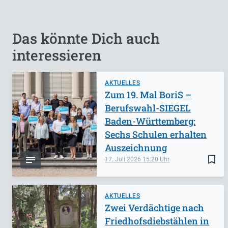
Das könnte Dich auch
interessieren
AKTUELLES
Zum 19. Mal BoriS –
Berufswahl-SIEGEL
Baden-Württemberg:
Sechs Schulen erhalten
Auszeichnung
bookmark_border
17. Juli 2026
15:20
AKTUELLES
Zwei Verdächtige nach
Friedhofsdiebstählen in