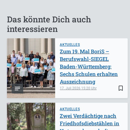
Das könnte Dich auch
interessieren
AKTUELLES
Zum 19. Mal BoriS –
Berufswahl-SIEGEL
Baden-Württemberg:
Sechs Schulen erhalten
Auszeichnung
bookmark_border
17. Juli 2026
15:20
AKTUELLES
Zwei Verdächtige nach
Friedhofsdiebstählen in