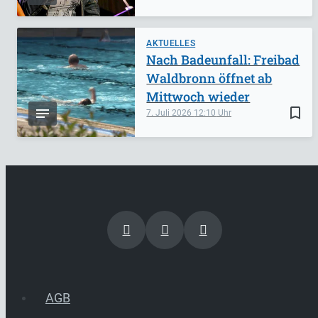
AKTUELLES
Nach Badeunfall: Freibad
Waldbronn öffnet ab
Mittwoch wieder
bookmark_border
7. Juli 2026
12:10
AGB