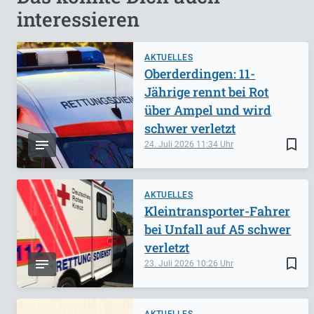
interessieren
AKTUELLES
Oberderdingen: 11-
Jährige rennt bei Rot
über Ampel und wird
schwer verletzt
bookmark_border
24. Juli 2026
11:34
AKTUELLES
Kleintransporter-Fahrer
bei Unfall auf A5 schwer
verletzt
bookmark_border
23. Juli 2026
10:26
AKTUELLES