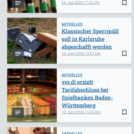
bookmark_border
24. Juli 2026
11:32
AKTUELLES
Klassischer Sperrmüll
soll in Karlsruhe
abgeschafft werden
bookmark_border
24. Juni 2026
13:01
AKTUELLES
ver.di erzielt
Tarifabschluss bei
Spielbanken Baden-
Württemberg
bookmark_border
10. Juni 2026
15:34
AKTUELLES