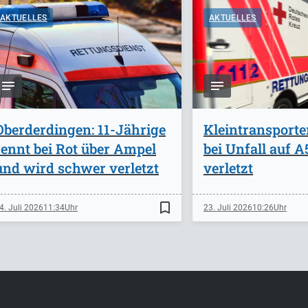
AKTUELLES
AKTUELLES
Oberderdingen: 11-Jährige
Kleintransporte
rennt bei Rot über Ampel
bei Unfall auf 
und wird schwer verletzt
verletzt
bookmark_border
4. Juli 2026
11:34
23. Juli 2026
10:26