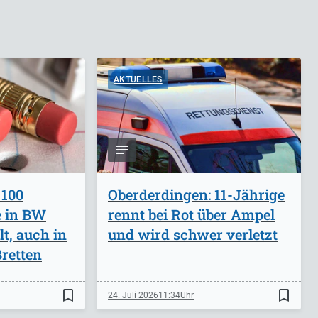
AKTUELLES
 100
Oberderdingen: 11-Jährige
e in BW
rennt bei Rot über Ampel
lt, auch in
und wird schwer verletzt
retten
bookmark_border
bookmark_border
24. Juli 2026
11:34