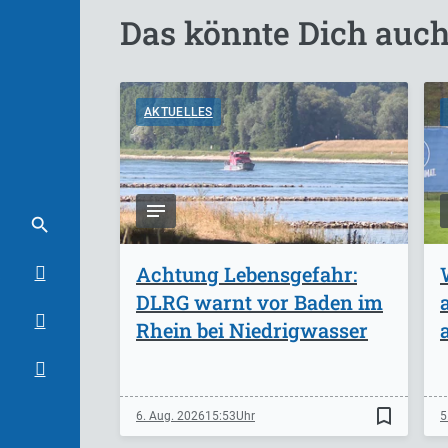
Das könnte Dich auch
AKTUELLES
Achtung Lebensgefahr:
DLRG warnt vor Baden im
Rhein bei Niedrigwasser
bookmark_border
6. Aug. 2026
15:53
5