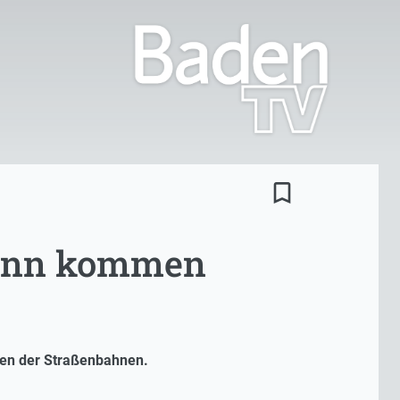
bookmark_border
 kann kommen
iten der Straßenbahnen.