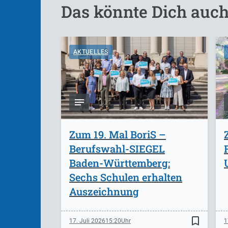
Das könnte Dich auch
AKTUELLES
Zum 19. Mal BoriS –
Berufswahl-SIEGEL
Baden-Württemberg:
Sechs Schulen erhalten
Auszeichnung
bookmark_border
17. Juli 2026
15:20
1