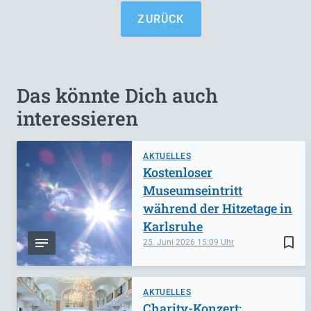
ZURÜCK
Das könnte Dich auch
interessieren
AKTUELLES
Kostenloser
Museumseintritt
während der Hitzetage in
Karlsruhe
bookmark_border
25. Juni 2026
15:09
AKTUELLES
Charity-Konzert: