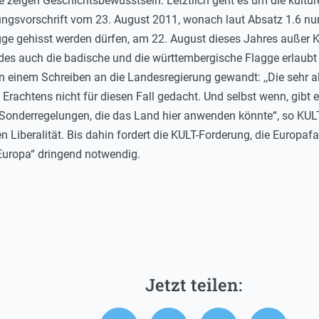
 zeigen Geschichtsbewusstsein. Letztlich geht es um die kulturel
ltungsvorschrift vom 23. August 2011, wonach laut Absatz 1.6 nu
e gehisst werden dürfen, am 22. August dieses Jahres außer Kraf
es auch die badische und die württembergische Flagge erlaubt
in einem Schreiben an die Landesregierung gewandt: ,,Die sehr 
 Erachtens nicht für diesen Fall gedacht. Und selbst wenn, gibt
Sonderregelungen, die das Land hier anwenden könnte“, so KULT-
 Liberalität. Bis dahin fordert die KULT-Forderung, die Europa­
 Europa“ dringend notwendig.