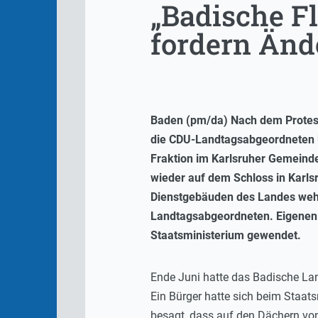
„Badische F
fordern Änd
Baden (pm/da) Nach dem Protest 
die CDU-Landtagsabgeordneten U
Fraktion im Karlsruher Gemeinde
wieder auf dem Schloss in Karls
Dienstgebäuden des Landes wehe
Landtagsabgeordneten. Eigenen 
Staatsministerium gewendet.
Ende Juni hatte das Badische La
Ein Bürger hatte sich beim Staats
besagt, dass auf den Dächern vo