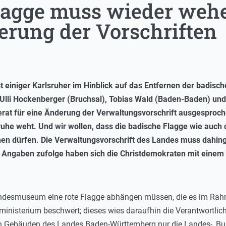
lagge muss wieder wehen
erung der Vorschriften
einiger Karlsruher im Hinblick auf das Entfernen der badisc
lli Hockenberger (Bruchsal), Tobias Wald (Baden-Baden) und 
rat für eine Änderung der Verwaltungsvorschrift ausgesproche
ruhe weht. Und wir wollen, dass die badische Flagge wie auch
n dürfen. Die Verwaltungsvorschrift des Landes muss dahing
Angaben zufolge haben sich die Christdemokraten mit eine
ndesmuseum eine rote Flagge abhängen müssen, die es im Rahmen
ministerium beschwert; dieses wies daraufhin die Verantwortlich
n Gebäuden des Landes Baden-Württemberg nur die Landes-, Bu