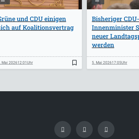
Grüne und CDU einigen
Bisheriger CDU
sich auf Koalitionsvertrag
Innenminister St
neuer Landtags
werden
bookmark_border
. Mai 2026
12:01
5. Mai 2026
17:05