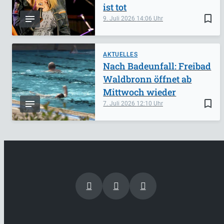
ist tot
bookmark_border
9. Juli 2026
14:06
AKTUELLES
Nach Badeunfall: Freibad
Waldbronn öffnet ab
Mittwoch wieder
bookmark_border
7. Juli 2026
12:10