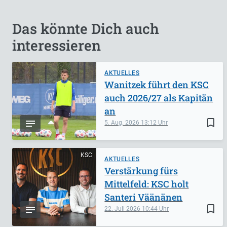
Das könnte Dich auch
interessieren
AKTUELLES
Wanitzek führt den KSC
auch 2026/27 als Kapitän
an
bookmark_border
5. Aug. 2026
13:12
KSC
AKTUELLES
Verstärkung fürs
Mittelfeld: KSC holt
Santeri Väänänen
bookmark_border
22. Juli 2026
10:44