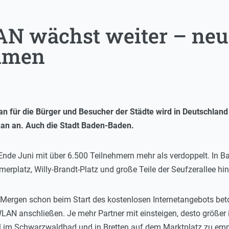
 wächst weiter – neue
mmen
n für die Bürger und Besucher der Städte wird in Deutschlan
Lan an. Auch die Stadt Baden-Baden.
t Ende Juni mit über 6.500 Teilnehmern mehr als verdoppelt. In 
erplatz, Willy-Brandt-Platz und große Teile der Seufzerallee hin
 Mergen schon beim Start des kostenlosen Internetangebots be
N anschließen. Je mehr Partner mit einsteigen, desto größer ist
im Schwarzwaldbad und in Bretten auf dem Marktplatz zu empf