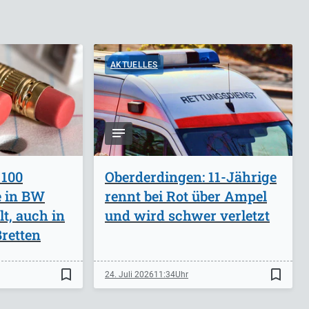
AKTUELLES
 100
Oberderdingen: 11-Jährige
e in BW
rennt bei Rot über Ampel
lt, auch in
und wird schwer verletzt
retten
bookmark_border
bookmark_border
24. Juli 2026
11:34