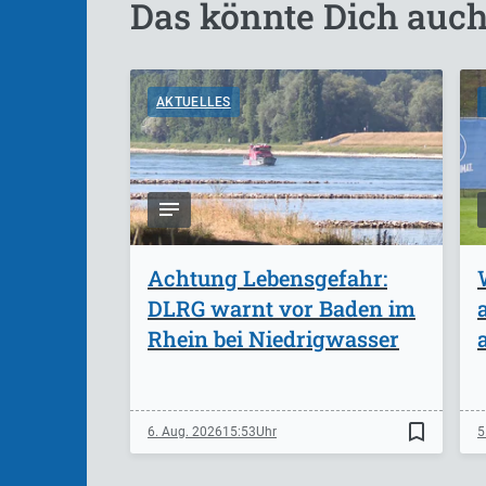
Das könnte Dich auch
AKTUELLES
Achtung Lebensgefahr:
DLRG warnt vor Baden im
Rhein bei Niedrigwasser
bookmark_border
6. Aug. 2026
15:53
5