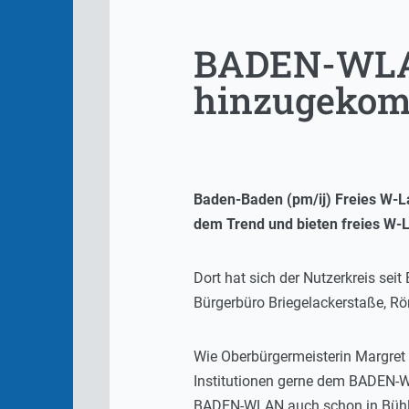
BADEN-WLAN
hinzugeko
Baden-Baden (pm/ij) Freies W-La
dem Trend und bieten freies W-
Dort hat sich der Nutzerkreis sei
Bürgerbüro Briegelackerstaße, Röm
Wie Oberbürgermeisterin Margret
Institutionen gerne dem BADEN-WLA
BADEN-WLAN auch schon in Bühl 