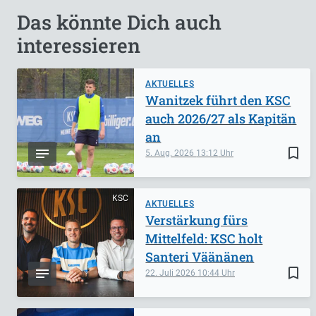
Das könnte Dich auch
interessieren
AKTUELLES
Wanitzek führt den KSC
auch 2026/27 als Kapitän
an
bookmark_border
5. Aug. 2026
13:12
KSC
AKTUELLES
Verstärkung fürs
Mittelfeld: KSC holt
Santeri Väänänen
bookmark_border
22. Juli 2026
10:44