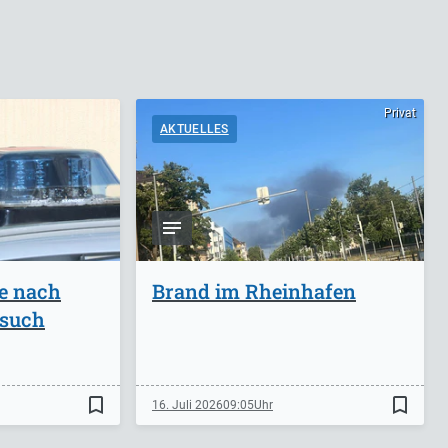
Privat
AKTUELLES
ge nach
Brand im Rheinhafen
rsuch
bookmark_border
bookmark_border
16. Juli 2026
09:05