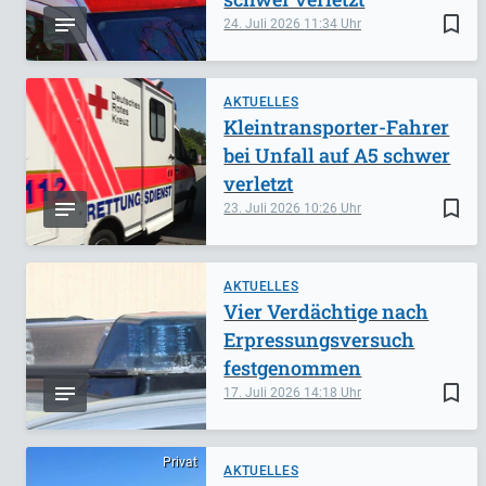
bookmark_border
24. Juli 2026
11:34
AKTUELLES
Kleintransporter-Fahrer
bei Unfall auf A5 schwer
verletzt
bookmark_border
23. Juli 2026
10:26
AKTUELLES
Vier Verdächtige nach
Erpressungsversuch
festgenommen
bookmark_border
17. Juli 2026
14:18
Privat
AKTUELLES