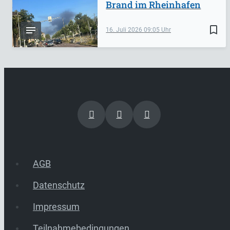
Brand im Rheinhafen
bookmark_border
16. Juli 2026
09:05
AGB
Datenschutz
Impressum
Teilnahmebedingungen