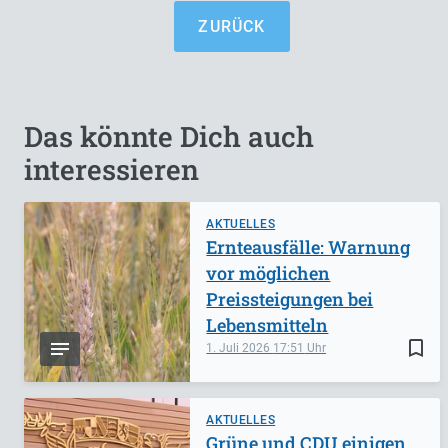
ZURÜCK
Das könnte Dich auch
interessieren
AKTUELLES
Ernteausfälle: Warnung
vor möglichen
Preissteigungen bei
Lebensmitteln
bookmark_border
1. Juli 2026
17:51
AKTUELLES
Grüne und CDU einigen