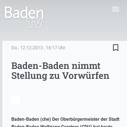
menu
bookmark_border
Do., 12.12.2013
, 16:17 Uhr
Baden-Baden nimmt
Stellung zu Vorwürfen
Baden-Baden (che) Der Oberbürgermeister der Stadt
Baden-Baden Wolfgang Gerstner (CDU) hat heute