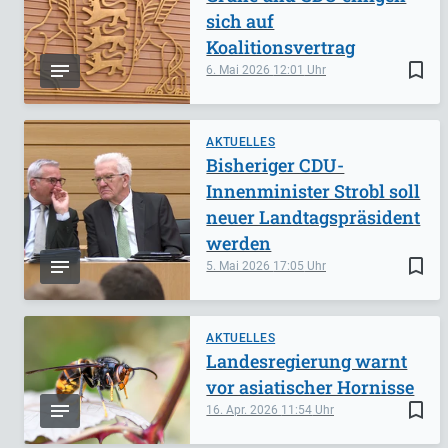
sich auf
Koalitionsvertrag
bookmark_border
6. Mai 2026
12:01
AKTUELLES
Bisheriger CDU-
Innenminister Strobl soll
neuer Landtagspräsident
werden
bookmark_border
5. Mai 2026
17:05
AKTUELLES
Landesregierung warnt
vor asiatischer Hornisse
bookmark_border
16. Apr. 2026
11:54